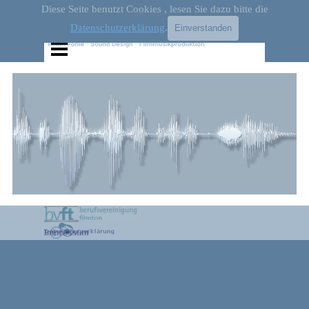
Direkt zum Seiteninhalt
Diese Seite benutzt Cookies , lesen Sie dazu bitte die
Datenschutzerklärung
.
Einverstanden
Menü überspringen
Zurück zum Seiteninhalt